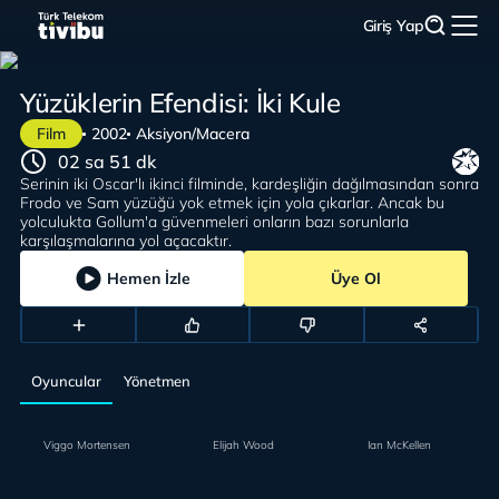
Giriş Yap
Yüzüklerin Efendisi: İki Kule
Film
2002
Aksiyon/Macera
02 sa 51 dk
Serinin iki Oscar'lı ikinci filminde, kardeşliğin dağılmasından sonra
Frodo ve Sam yüzüğü yok etmek için yola çıkarlar. Ancak bu
yolculukta Gollum'a güvenmeleri onların bazı sorunlarla
karşılaşmalarına yol açacaktır.
Hemen İzle
Üye Ol
Oyuncular
Yönetmen
Viggo Mortensen
Elijah Wood
Ian McKellen