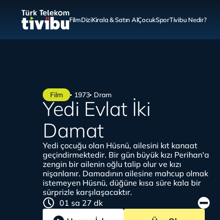
Film
Dizi
Kirala & Satın Al
Çocuk
Spor
Tivibu Nedir?
Film
1973
Dram
Yedi Evlat İki
Damat
Yedi çocuğu olan Hüsnü, ailesini kıt kanaat
geçindirmektedir. Bir gün büyük kızı Perihan'a
zengin bir ailenin oğlu talip olur ve kızı
nişanlanır. Damadının ailesine mahcup olmak
istemeyen Hüsnü, düğüne kısa süre kala bir
sürprizle karşılaşacaktır.
01 sa 27 dk