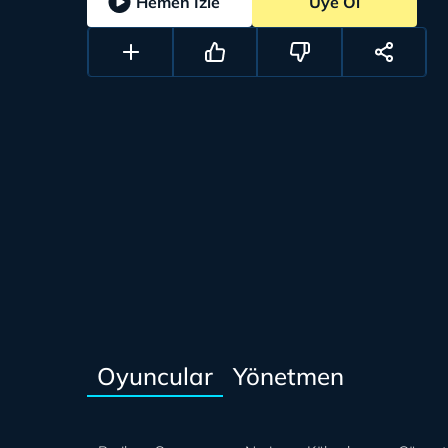
Hemen İzle
Üye Ol
Oyuncular
Yönetmen