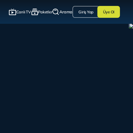
Arama
Canlı TV
Paketler
Giriş Yap
Üye Ol