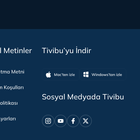
l Metinler
Tivibu’yu İndir
atma Metni
m Koşulları
Sosyal Medyada Tivibu
olitikası
yarları