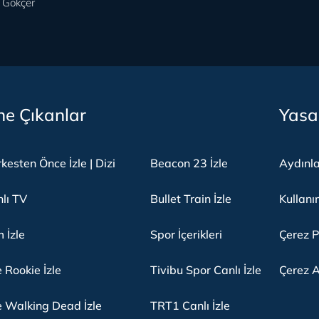
 Gökçer
e Çıkanlar
Yasa
kesten Önce İzle | Dizi
Beacon 23 İzle
Aydınl
lı TV
Bullet Train İzle
Kullanı
m İzle
Spor İçerikleri
Çerez P
 Rookie İzle
Tivibu Spor Canlı İzle
Çerez A
 Walking Dead İzle
TRT1 Canlı İzle