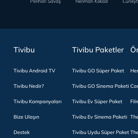
Perihan Savaş
Neriman Köksal
Cüneyt
Tivibu
Tivibu Paketler
Ön
Tivibu Android TV
Tivibu GO Süper Paket
Her
Tivibu Nedir?
Tivibu GO Sinema Paketi
Can
Tivibu Kampanyaları
Tivibu Ev Süper Paket
Fil
Bize Ulaşın
Tivibu Ev Sinema Paketi
The
Destek
Tivibu Uydu Süper Paket
The