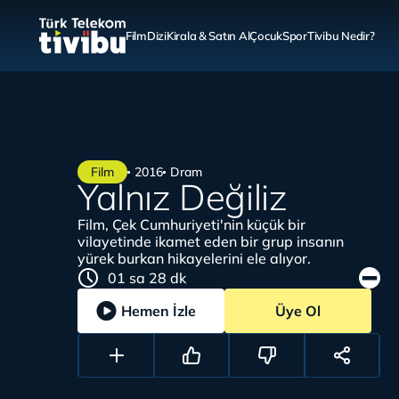
Film
Dizi
Kirala & Satın Al
Çocuk
Spor
Tivibu Nedir?
Film
2016
Dram
Yalnız Değiliz
Film, Çek Cumhuriyeti'nin küçük bir
vilayetinde ikamet eden bir grup insanın
yürek burkan hikayelerini ele alıyor.
01 sa 28 dk
Hemen İzle
Üye Ol