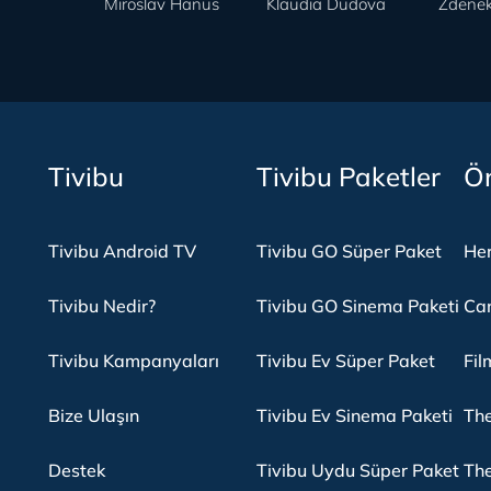
Miroslav Hanus
Klaudia Dudova
Zdenek
Tivibu
Tivibu Paketler
Ön
Tivibu Android TV
Tivibu GO Süper Paket
Her
Tivibu Nedir?
Tivibu GO Sinema Paketi
Can
Tivibu Kampanyaları
Tivibu Ev Süper Paket
Fil
Bize Ulaşın
Tivibu Ev Sinema Paketi
The
Destek
Tivibu Uydu Süper Paket
The