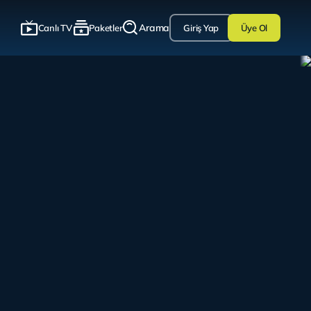
Arama
Canlı TV
Paketler
Giriş Yap
Üye Ol