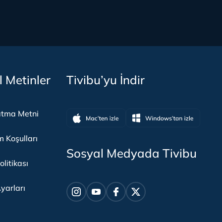
l Metinler
Tivibu’yu İndir
atma Metni
m Koşulları
Sosyal Medyada Tivibu
olitikası
yarları