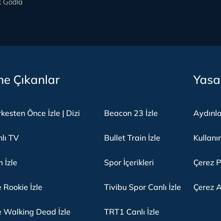
 Godla
e Çıkanlar
Yasa
kesten Önce İzle | Dizi
Beacon 23 İzle
Aydınl
lı TV
Bullet Train İzle
Kullanı
m İzle
Spor İçerikleri
Çerez P
 Rookie İzle
Tivibu Spor Canlı İzle
Çerez A
 Walking Dead İzle
TRT1 Canlı İzle