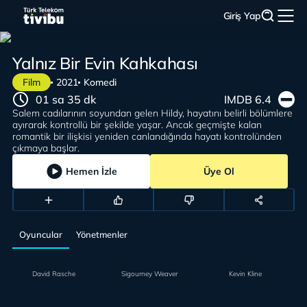
Giriş Yap
Yalnız Bir Evin Kahkahası
Film
2021
Komedi
01 sa 35 dk
IMDB 6.4
Salem cadılarının soyundan gelen Hildy, hayatını belirli bölümlere
ayırarak kontrollü bir şekilde yaşar. Ancak geçmişte kalan
romantik bir ilişkisi yeniden canlandığında hayatı kontrolünden
çıkmaya başlar.
Hemen İzle
Üye Ol
Oyuncular
Yönetmenler
David Rasche
Sigourney Weaver
Kevin Kline