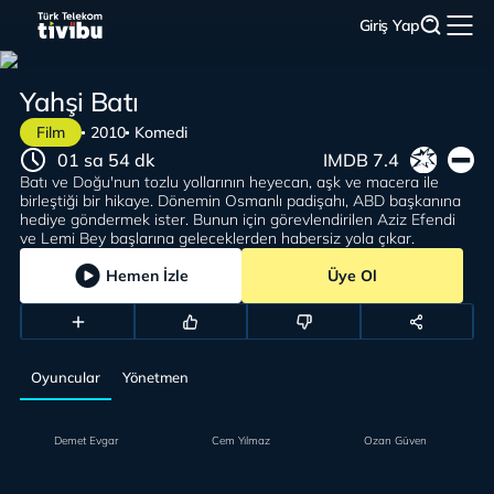
Giriş Yap
Yahşi Batı
Film
2010
Komedi
01 sa 54 dk
IMDB 7.4
Batı ve Doğu'nun tozlu yollarının heyecan, aşk ve macera ile
birleştiği bir hikaye. Dönemin Osmanlı padişahı, ABD başkanına
hediye göndermek ister. Bunun için görevlendirilen Aziz Efendi
ve Lemi Bey başlarına geleceklerden habersiz yola çıkar.
Hemen İzle
Üye Ol
Oyuncular
Yönetmen
Demet Evgar
Cem Yılmaz
Ozan Güven