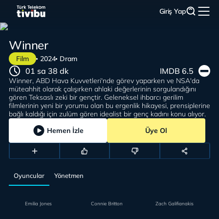
Giriş Yap
Winner
Film
2024
Dram
01 sa 38 dk
IMDB 6.5
Winner, ABD Hava Kuvvetleri'nde görev yaparken ve NSA'da
müteahhit olarak çalışırken ahlaki değerlerinin sorgulandığını
gören Teksaslı zeki bir gençtir. Geleneksel ihbarcı gerilim
filmlerinin yeni bir yorumu olan bu ergenlik hikayesi, prensiplerine
bağlı kaldığı için zulüm gören idealist bir genç kadını konu alıyor.
Hemen İzle
Üye Ol
Oyuncular
Yönetmen
Emilia Jones
Connie Britton
Zach Galifianakis