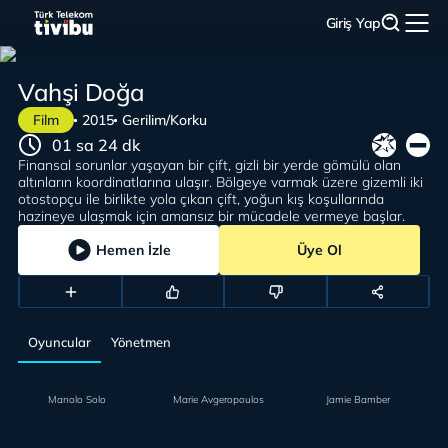
Giriş Yap
Vahşi Doğa
Film
2015
Gerilim/Korku
01 sa 24 dk
Finansal sorunlar yaşayan bir çift, gizli bir yerde gömülü olan
altınların koordinatlarına ulaşır. Bölgeye varmak üzere gizemli iki
otostopçu ile birlikte yola çıkan çift, yoğun kış koşullarında
hazineye ulaşmak için amansız bir mücadele vermeye başlar.
Hemen İzle
Üye Ol
Oyuncular
Yönetmen
Manolo Solo
Marie Avgeropoulos
Jamie Bamber