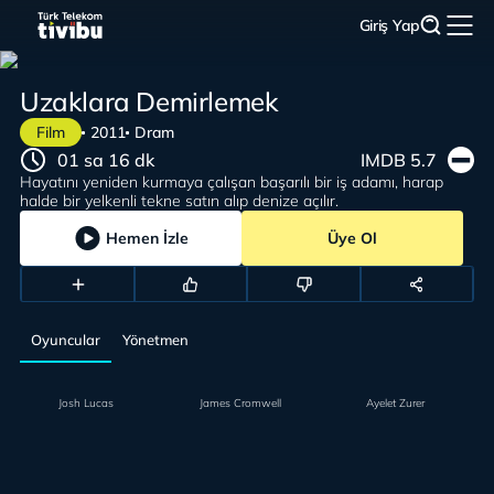
Giriş Yap
Uzaklara Demirlemek
Film
2011
Dram
01 sa 16 dk
IMDB 5.7
Hayatını yeniden kurmaya çalışan başarılı bir iş adamı, harap
halde bir yelkenli tekne satın alıp denize açılır.
Hemen İzle
Üye Ol
Oyuncular
Yönetmen
Josh Lucas
James Cromwell
Ayelet Zurer