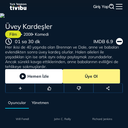
Giriş Yap
Üvey Kardeşler
Film
2008
Komedi
01 sa 30 dk
IMDB 6.9
Her ikisi de 40 yaşında olan Brennan ve Dale, anne ve babaları
evlendikten sonra üvey kardeş olurlar. Halen aileleri ile
yaşadıkları için ise artık aynı odayı paylaşmak zorundadırlar.
Ancak sürekli kavga ettiklerinden, anne babalarının evliliğini de
tehlikeye sokmuşlardır.
Hemen İzle
Üye Ol
Oyuncular
Yönetmen
Will Ferrell
John C. Reilly
Richard Jenkins