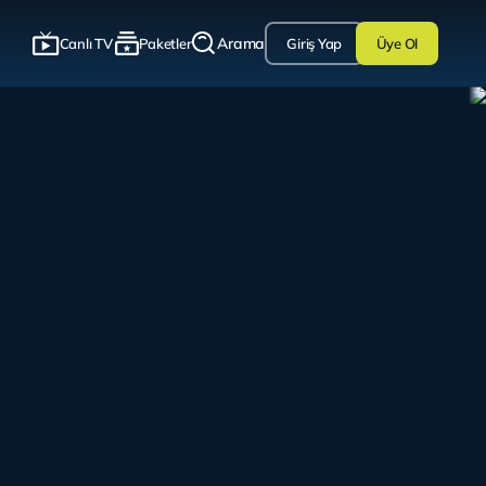
Arama
Canlı TV
Paketler
Giriş Yap
Üye Ol