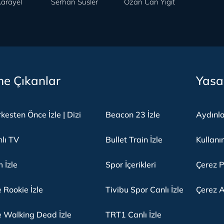
arayel
Serhan Süsler
Ozan Can Yigit
e Çıkanlar
Yasa
kesten Önce İzle | Dizi
Beacon 23 İzle
Aydınl
lı TV
Bullet Train İzle
Kullanı
m İzle
Spor İçerikleri
Çerez P
 Rookie İzle
Tivibu Spor Canlı İzle
Çerez A
 Walking Dead İzle
TRT1 Canlı İzle