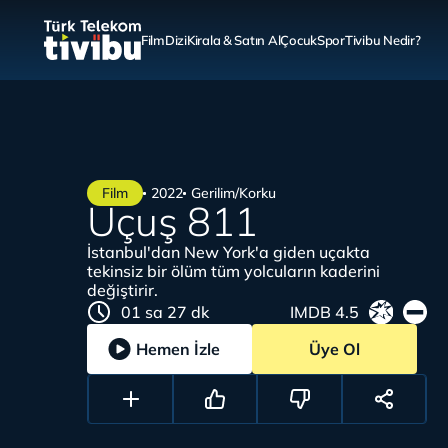
Film
Dizi
Kirala & Satın Al
Çocuk
Spor
Tivibu Nedir?
Film
2022
Gerilim/Korku
Uçuş 811
İstanbul'dan New York'a giden uçakta
tekinsiz bir ölüm tüm yolcuların kaderini
değiştirir.
01 sa 27 dk
IMDB 4.5
Hemen İzle
Üye Ol