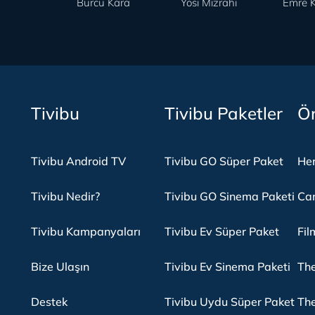
Burcu Kara
Yosi Mizrahi
Emre K
Tivibu
Tivibu Paketler
Ön
Tivibu Android TV
Tivibu GO Süper Paket
Her
Tivibu Nedir?
Tivibu GO Sinema Paketi
Can
Tivibu Kampanyaları
Tivibu Ev Süper Paket
Fil
Bize Ulaşın
Tivibu Ev Sinema Paketi
The
Destek
Tivibu Uydu Süper Paket
The