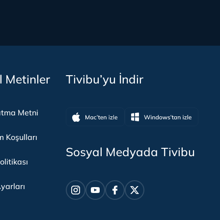
l Metinler
Tivibu’yu İndir
atma Metni
m Koşulları
Sosyal Medyada Tivibu
olitikası
yarları