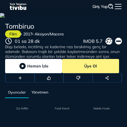
Giriş Yap
Tombiruo
Film
2017
Aksiyon/Macera
01 sa 28 dk
IMDB 5.7
Başı belada, incitilmiş ve kaderine razı bırakılmış genç bir
adamdır. Babasını trajik bir şekilde kaybetmesinden sonra, onun
ölümünden sorumlu olanları teker teker indirmeye ant içer.
Hemen İzle
Üye Ol
Oyuncular
Yönetmen
Zul Ariffin
Farid Kamil
Nabila Huda