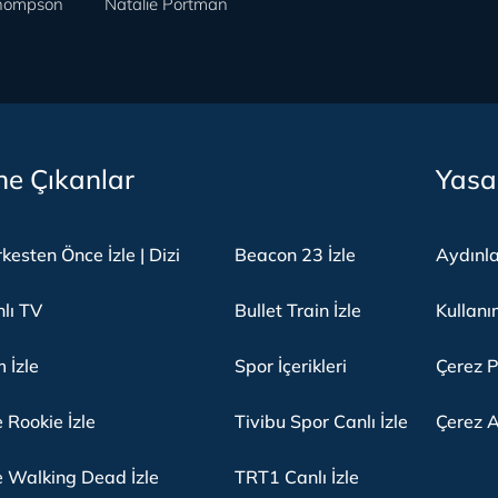
hompson
Natalie Portman
e Çıkanlar
Yasa
kesten Önce İzle | Dizi
Beacon 23 İzle
Aydınl
lı TV
Bullet Train İzle
Kullanı
m İzle
Spor İçerikleri
Çerez P
 Rookie İzle
Tivibu Spor Canlı İzle
Çerez A
 Walking Dead İzle
TRT1 Canlı İzle