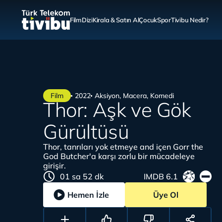
Film
Dizi
Kirala & Satın Al
Çocuk
Spor
Tivibu Nedir?
Film
2022
Aksiyon, Macera, Komedi
Thor: Aşk ve Gök
Gürültüsü
Thor, tanrıları yok etmeye and içen Gorr the
God Butcher'a karşı zorlu bir mücadeleye
girişir.
01 sa 52 dk
IMDB 6.1
Hemen İzle
Üye Ol