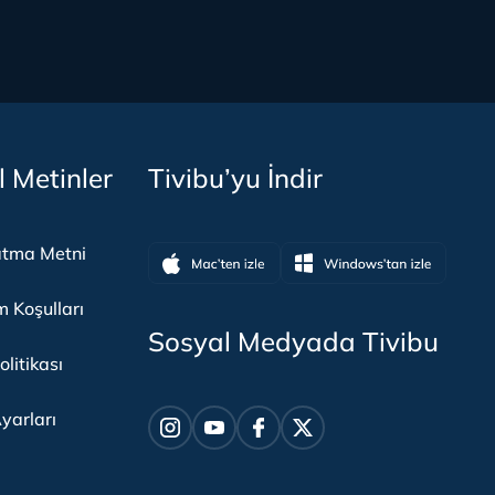
l Metinler
Tivibu’yu İndir
atma Metni
m Koşulları
Sosyal Medyada Tivibu
olitikası
yarları