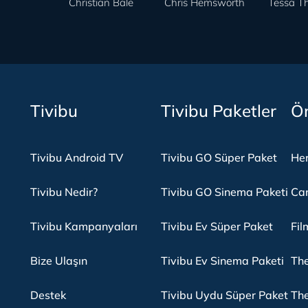
Christian Bale
Chris Hemsworth
Tessa T
Tivibu
Tivibu Paketler
Ön
Tivibu Android TV
Tivibu GO Süper Paket
Her
Tivibu Nedir?
Tivibu GO Sinema Paketi
Can
Tivibu Kampanyaları
Tivibu Ev Süper Paket
Fil
Bize Ulaşın
Tivibu Ev Sinema Paketi
The
Destek
Tivibu Uydu Süper Paket
The