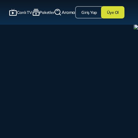
Arama
Canlı TV
Paketler
Giriş Yap
Üye Ol