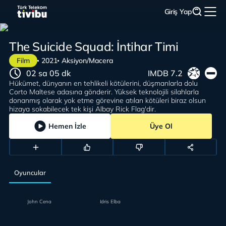
Giriş Yap
The Suicide Squad: İntihar Timi
Film
2021
Aksiyon/Macera
02 sa 05 dk
IMDB 7.2
Hükümet, dünyanın en tehlikeli kötülerini, düşmanlarla dolu
Corto Maltese adasına gönderir. Yüksek teknolojili silahlarla
donanmış olarak yok etme görevine atılan kötüleri biraz olsun
hizaya sokabilecek tek kişi Albay Rick Flag'dir.
Hemen İzle
Üye Ol
Oyuncular
John Cena
Idris Elba