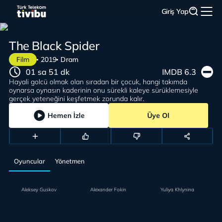
Giriş Yap
The Black Spider
Film
2019
Dram
01 sa 51 dk
IMDB 6.3
Hayali golcü olmak olan sıradan bir çocuk, hangi takımda
oynarsa oynasın kaderinin onu sürekli kaleye sürüklemesiyle
gerçek yeteneğini keşfetmek zorunda kalır.
Hemen İzle
Üye Ol
Oyuncular
Yönetmen
Aleksey Guskov
Alexander Fokin
Yuliya Khlynina