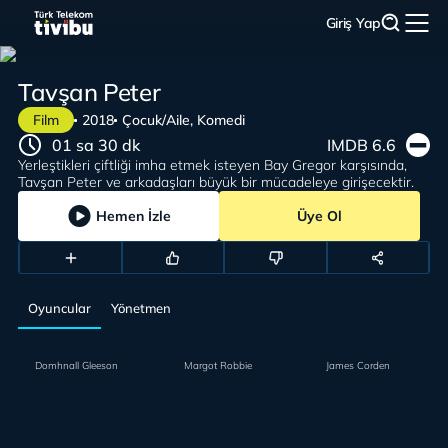
Giriş Yap
Tavşan Peter
Film
2018
Çocuk/Aile, Komedi
01 sa 30 dk
IMDB 6.6
Yerleştikleri çiftliği imha etmek isteyen Bay Gregor karşısında,
Tavşan Peter ve arkadaşları büyük bir mücadeleye girişecektir.
Hemen İzle
Üye Ol
Oyuncular
Yönetmen
Domhnall Gleeson
Margot Robbie
James Corden