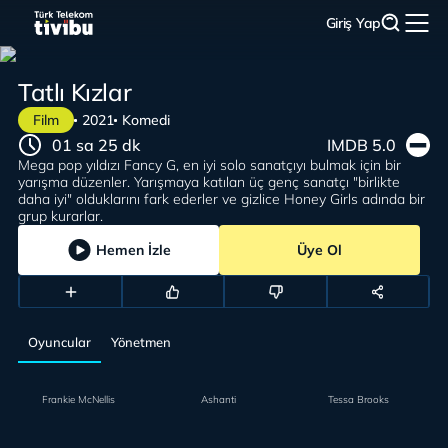
Giriş Yap
Tatlı Kızlar
Film
2021
Komedi
01 sa 25 dk
IMDB 5.0
Mega pop yıldızı Fancy G, en iyi solo sanatçıyı bulmak için bir
yarışma düzenler. Yarışmaya katılan üç genç sanatçı "birlikte
daha iyi" olduklarını fark ederler ve gizlice Honey Girls adında bir
grup kurarlar.
Hemen İzle
Üye Ol
Oyuncular
Yönetmen
Frankie McNellis
Ashanti
Tessa Brooks