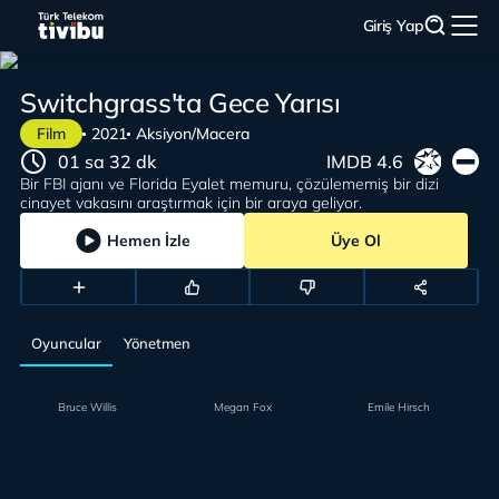
Giriş Yap
Switchgrass'ta Gece Yarısı
Film
2021
Aksiyon/Macera
01 sa 32 dk
IMDB 4.6
Bir FBI ajanı ve Florida Eyalet memuru, çözülememiş bir dizi
cinayet vakasını araştırmak için bir araya geliyor.
Hemen İzle
Üye Ol
Oyuncular
Yönetmen
Bruce Willis
Megan Fox
Emile Hirsch