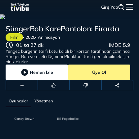
Giriş Yap
SüngerBob KarePantolon: Firarda
Film
2020
Animasyon
01 sa 27 dk
IMDB 5.9
Yengeç burgerin tarifi kötü kalpli bir korsan tarafından çalınınca
Sünger Bob ve ezeli düşmanı Plankton, tarifi geri alabilmek için
birlik olurlar.
Hemen İzle
Üye Ol
Oyuncular
Yönetmen
Clancy Brown
Bill Fagerbakke