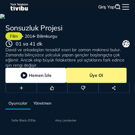
Giriş Yap
Sonsuzluk Projesi
Film
2014
Bilimkurgu
01 sa 41 dk
David ve arkadaşları tesadüf eseri bir zaman makinesi bulur.
Zamanda bilinçsizce yolculuk yapan gençler başlangıçta çok
eğlenir. Ancak ekip büyük felaketlere yol açtıklarını fark edince
işin rengi değişir.
Hemen İzle
Üye Ol
Oyuncular
Yönetmen
Sofia Black-D'Elia
Amy Landecker