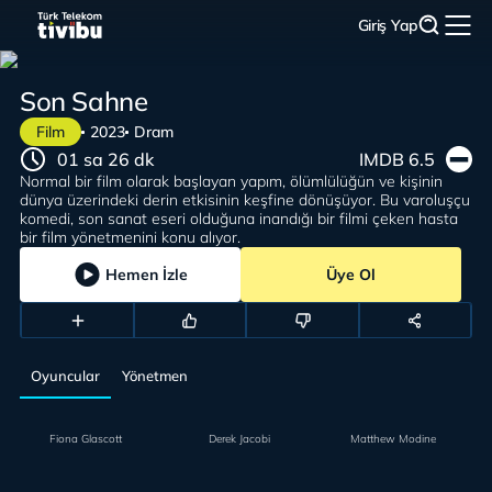
Giriş Yap
Son Sahne
Film
2023
Dram
01 sa 26 dk
IMDB 6.5
Normal bir film olarak başlayan yapım, ölümlülüğün ve kişinin
dünya üzerindeki derin etkisinin keşfine dönüşüyor. Bu varoluşçu
komedi, son sanat eseri olduğuna inandığı bir filmi çeken hasta
bir film yönetmenini konu alıyor.
Hemen İzle
Üye Ol
Oyuncular
Yönetmen
Fiona Glascott
Derek Jacobi
Matthew Modine