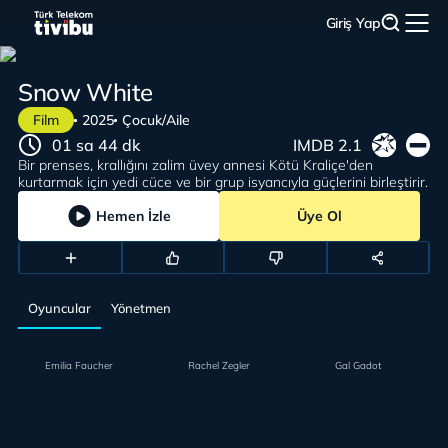
Giriş Yap
Snow White
Film
2025
Çocuk/Aile
01 sa 44 dk
IMDB 2.1
Bir prenses, krallığını zalim üvey annesi Kötü Kraliçe'den
kurtarmak için yedi cüce ve bir grup isyancıyla güçlerini birleştirir.
Hemen İzle
Üye Ol
Oyuncular
Yönetmen
Emilia Faucher
Rachel Zegler
Gal Gadot