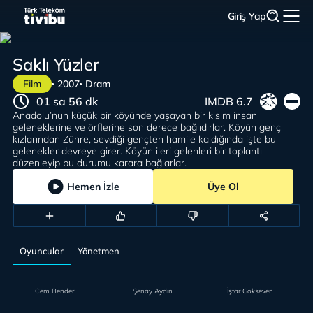
Giriş Yap
Saklı Yüzler
Film
2007
Dram
01 sa 56 dk
IMDB 6.7
Anadolu’nun küçük bir köyünde yaşayan bir kısım insan
geleneklerine ve örflerine son derece bağlıdırlar. Köyün genç
kızlarından Zühre, sevdiği gençten hamile kaldığında işte bu
gelenekler devreye girer. Köyün ileri gelenleri bir toplantı
düzenleyip bu durumu karara bağlarlar.
Hemen İzle
Üye Ol
Oyuncular
Yönetmen
Cem Bender
Şenay Aydın
İştar Gökseven