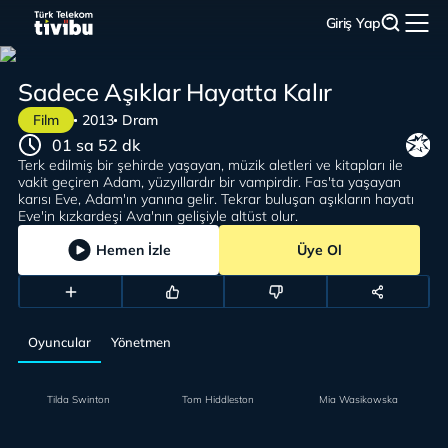
Giriş Yap
Sadece Aşıklar Hayatta Kalır
Film
2013
Dram
01 sa 52 dk
Terk edilmiş bir şehirde yaşayan, müzik aletleri ve kitapları ile
vakit geçiren Adam, yüzyıllardır bir vampirdir. Fas'ta yaşayan
karısı Eve, Adam'ın yanına gelir. Tekrar buluşan aşıkların hayatı
Eve'in kızkardeşi Ava'nın gelişiyle altüst olur.
Hemen İzle
Üye Ol
Oyuncular
Yönetmen
Tilda Swinton
Tom Hiddleston
Mia Wasikowska