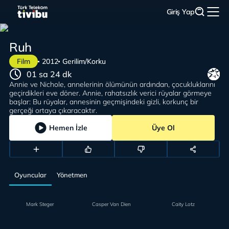
Giriş Yap
Ruh
Film
2012
Gerilim/Korku
01 sa 24 dk
Annie ve Nichole, annelerinin ölümünün ardından, çocukluklarını
geçirdikleri eve döner. Annie, rahatsızlık verici rüyalar görmeye
başlar: Bu rüyalar, annesinin geçmişindeki gizli, korkunç bir
gerçeği ortaya çıkaracaktır.
Hemen İzle
Üye Ol
Oyuncular
Yönetmen
Mark Steger
Casper Van Dien
Caity Lotz