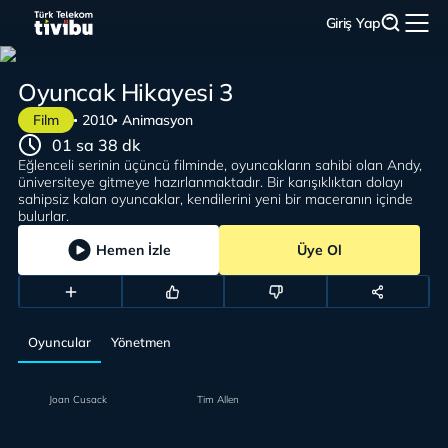
Giriş Yap
Oyuncak Hikayesi 3
Film
2010
Animasyon
01 sa 38 dk
Eğlenceli serinin üçüncü filminde, oyuncakların sahibi olan Andy,
üniversiteye gitmeye hazırlanmaktadır. Bir karışıklıktan dolayı
sahipsiz kalan oyuncaklar, kendilerini yeni bir maceranın içinde
bulurlar.
Hemen İzle
Üye Ol
Oyuncular
Yönetmen
Joan Cusack
Tim Allen