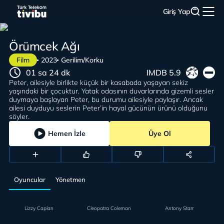
Giriş Yap
Örümcek Ağı
Film
2023
Gerilim/Korku
01 sa 24 dk
IMDB 5.9
Peter, ailesiyle birlikte küçük bir kasabada yaşayan sekiz
yaşındaki bir çocuktur. Yatak odasının duvarlarında gizemli sesler
duymaya başlayan Peter, bu durumu ailesiyle paylaşır. Ancak
ailesi duyduyu seslerin Peter’in hayal gücünün ürünü olduğunu
söyler.
Hemen İzle
Üye Ol
Oyuncular
Yönetmen
Lizzy Caplan
Cleopatra Coleman
Antony Starr