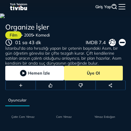
Giriş Yap
Organize İşler
Film
2005
Komedi
01 sa 43 dk
IMDB 7.4
İstanbul'da oto hırsızlığı yapan bir çetenin başındaki Asım, bir
gün öğretim görevlisi bir çifte tezgah kurar. Çift kendilerine
satılan aracın çalıntı olduğunu anlayınca, bir plan hazırlar. Asım
kendisini bir anda suç dünyasının göbeğinde bulur.
Hemen İzle
Üye Ol
Oyuncular
Çetin Cem Yılmaz
Cem Yılmaz
Yılmaz Erdoğan