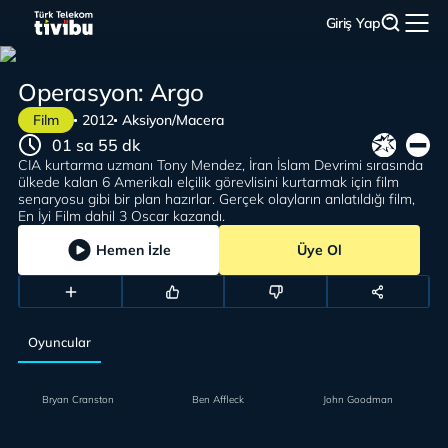
Giriş Yap
Operasyon: Argo
Film
2012
Aksiyon/Macera
01 sa 55 dk
CIA kurtarma uzmanı Tony Mendez, İran İslam Devrimi sırasında
ülkede kalan 6 Amerikalı elçilik görevlisini kurtarmak için film
senaryosu gibi bir plan hazırlar. Gerçek olayların anlatıldığı film,
En İyi Film dahil 3 Oscar kazandı.
Hemen İzle
Üye Ol
Oyuncular
Bryan Cranston
Ben Affleck
John Goodman