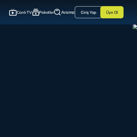
Arama
Canlı TV
Paketler
Giriş Yap
Üye Ol