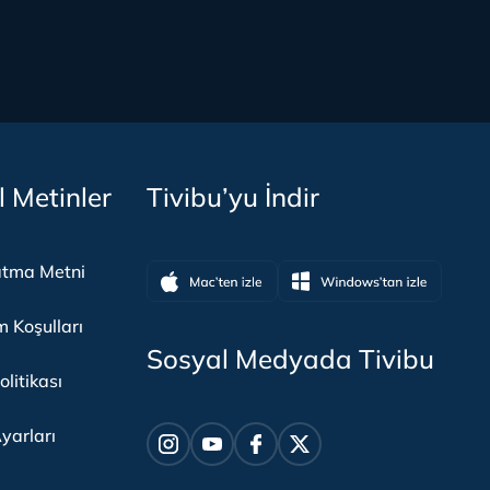
l Metinler
Tivibu’yu İndir
atma Metni
m Koşulları
Sosyal Medyada Tivibu
olitikası
yarları