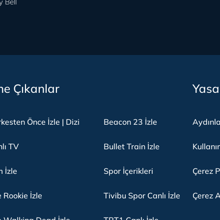
y Bell
e Çıkanlar
Yasa
kesten Önce İzle | Dizi
Beacon 23 İzle
Aydınl
lı TV
Bullet Train İzle
Kullanı
m İzle
Spor İçerikleri
Çerez P
 Rookie İzle
Tivibu Spor Canlı İzle
Çerez A