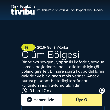
Film
Dizi
Kirala & Satın Al
Çocuk
Spor
Tivibu Nedir?
Film
2016
Gerilim/Korku
Ölüm Bölgesi
Bir banka soygunu yapan iki kafadar, soygun
sonrası peşlerindeki polisi atlatmak için çöl
yoluna girerler. Bir süre sonra kaybolduklarını
anlarlar ve bir alanda mola verirler. Ancak
burası psikopat bir tetikçi tarafından
kullanılan insan avlama alanıdır.
01 sa 17 dk
Hemen İzle
Üye Ol