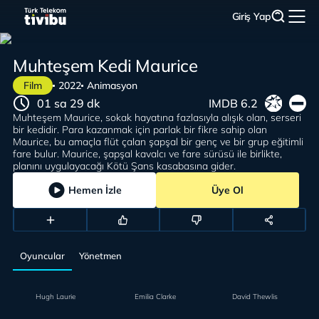
Giriş Yap
Muhteşem Kedi Maurice
Film
2022
Animasyon
01 sa 29 dk
IMDB 6.2
Muhteşem Maurice, sokak hayatına fazlasıyla alışık olan, serseri
bir kedidir. Para kazanmak için parlak bir fikre sahip olan
Maurice, bu amaçla flüt çalan şapşal bir genç ve bir grup eğitimli
fare bulur. Maurice, şapşal kavalcı ve fare sürüsü ile birlikte,
planını uygulayacağı Kötü Şans kasabasına gider.
Hemen İzle
Üye Ol
Oyuncular
Yönetmen
Hugh Laurie
Emilia Clarke
David Thewlis