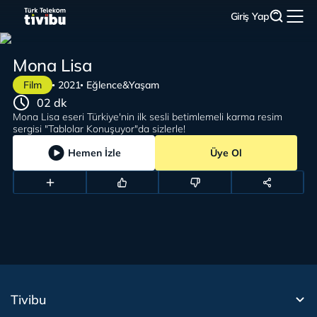
Giriş Yap
Mona Lisa
Film
2021
Eğlence&Yaşam
02 dk
Mona Lisa eseri Türkiye'nin ilk sesli betimlemeli karma resim
sergisi "Tablolar Konuşuyor"da sizlerle!
Hemen İzle
Üye Ol
Tivibu