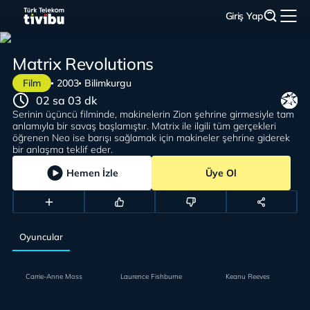
Giriş Yap
Matrix Revolutions
Film
2003
Bilimkurgu
02 sa 03 dk
Serinin üçüncü filminde, makinelerin Zion şehrine girmesiyle tam
anlamıyla bir savaş başlamıştır. Matrix ile ilgili tüm gerçekleri
öğrenen Neo ise barışı sağlamak için makineler şehrine giderek
bir anlaşma teklif eder.
Hemen İzle
Üye Ol
Oyuncular
Carrie-Anne Moss
Laurence Fishburne
Keanu Reeves