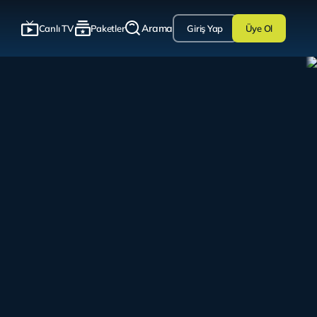
Arama
Canlı TV
Paketler
Giriş Yap
Üye Ol