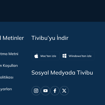
l Metinler
Tivibu’yu İndir
atma Metni
m Koşulları
Sosyal Medyada Tivibu
olitikası
yarları