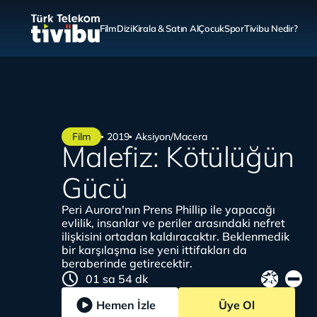
Film
Dizi
Kirala & Satın Al
Çocuk
Spor
Tivibu Nedir?
Film
2019
Aksiyon/Macera
Malefiz: Kötülüğün
Gücü
Peri Aurora'nın Prens Phillip ile yapacağı
evlilik, insanlar ve periler arasındaki nefret
ilişkisini ortadan kaldıracaktır. Beklenmedik
bir karşılaşma ise yeni ittifakları da
beraberinde getirecektir.
01 sa 54 dk
Hemen İzle
Üye Ol