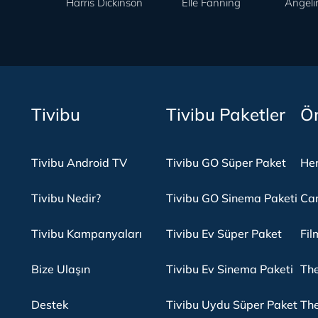
Harris Dickinson
Elle Fanning
Angelin
Tivibu
Tivibu Paketler
Ön
Tivibu Android TV
Tivibu GO Süper Paket
Her
Tivibu Nedir?
Tivibu GO Sinema Paketi
Can
Tivibu Kampanyaları
Tivibu Ev Süper Paket
Fil
Bize Ulaşın
Tivibu Ev Sinema Paketi
The
Destek
Tivibu Uydu Süper Paket
The