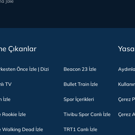
a Jolie
e Çıkanlar
Yasa
kesten Önce İzle | Dizi
Beacon 23 İzle
Aydınl
lı TV
Bullet Train İzle
Kullanı
m İzle
Spor İçerikleri
Çerez P
 Rookie İzle
Tivibu Spor Canlı İzle
Çerez A
 Walking Dead İzle
TRT1 Canlı İzle