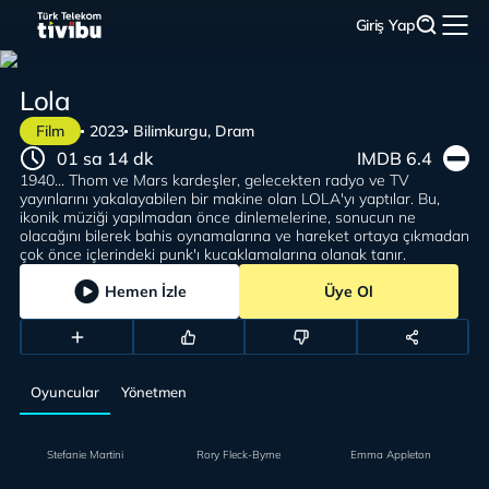
Giriş Yap
Lola
Film
2023
Bilimkurgu, Dram
01 sa 14 dk
IMDB 6.4
1940... Thom ve Mars kardeşler, gelecekten radyo ve TV
yayınlarını yakalayabilen bir makine olan LOLA'yı yaptılar. Bu,
ikonik müziği yapılmadan önce dinlemelerine, sonucun ne
olacağını bilerek bahis oynamalarına ve hareket ortaya çıkmadan
çok önce içlerindeki punk'ı kucaklamalarına olanak tanır.
Hemen İzle
Üye Ol
Oyuncular
Yönetmen
Stefanie Martini
Rory Fleck-Byrne
Emma Appleton