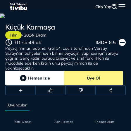
Giriş Yap
Küçük Karmaşa
Film
2014
Dram
01 sa 49 dk
IMDB 6.5
Peyzaj mimarı Sabine, Kral 14. Louis tarafından Versay
Sarayı'nın bahçelerinden birinin peyzajını yapması için saraya
çağrılır. Genç kadın burada cinsiyet ve sınıf farklılıkları ile
mücadele ederken kralın ünlü peyzaj mimarı ile de
yakınlaşacaktır.
Hemen İzle
Üye Ol
Oyuncular
Kate Winslet
Alan Rickman
Thomas Allam