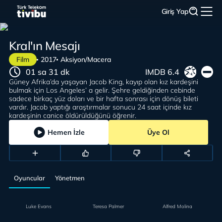
Giriş Yap
Kral'ın Mesajı
Film
2017
Aksiyon/Macera
01 sa 31 dk
IMDB 6.4
Güney Afrika’da yaşayan Jacob King, kayıp olan kız kardeşini
bulmak için Los Angeles’ a gelir. Şehre geldiğinden cebinde
sadece birkaç yüz doları ve bir hafta sonrası için dönüş bileti
vardır. Jacob yaptığı araştırmalar sonucu 24 saat içinde kız
kardeşinin canice öldürüldüğünü öğrenir.
Hemen İzle
Üye Ol
Oyuncular
Yönetmen
Luke Evans
Teresa Palmer
Alfred Molina