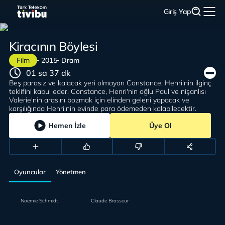
Giriş Yap
Kiracının Böylesi
Film
2015
Dram
01 sa 37 dk
Beş parasız ve kalacak yeri olmayan Constance, Henri'nin ilginç
teklifini kabul eder. Constance, Henri'nin oğlu Paul ve nişanlısı
Valerie'nin arasını bozmak için elinden geleni yapacak ve
karşılığında Henri'nin evinde para ödemeden kalabilecektir.
Hemen İzle
Üye Ol
Oyuncular
Yönetmen
Noemie Schmidt
Claude Brasseur