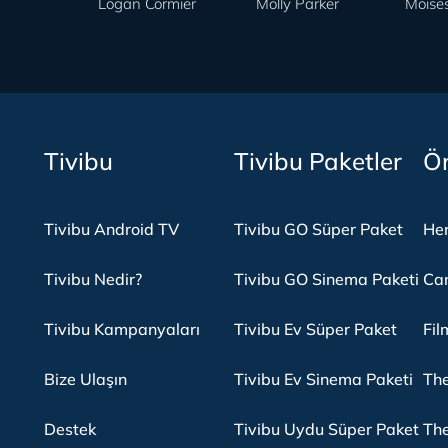
Logan Cormier
Molly Parker
Moises
Tivibu
Tivibu Paketler
Ön
Tivibu Android TV
Tivibu GO Süper Paket
Her
Tivibu Nedir?
Tivibu GO Sinema Paketi
Can
Tivibu Kampanyaları
Tivibu Ev Süper Paket
Fil
Bize Ulaşın
Tivibu Ev Sinema Paketi
The
Destek
Tivibu Uydu Süper Paket
The