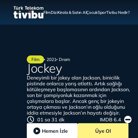
Film
Dizi
Kirala & Satın Al
Çocuk
Spor
Tivibu Nedir?
Film
2021
Dram
Jockey
Deneyimli bir jokey olan Jackson, binicilik
pistinde onlarca yarış atlattı. Artık sağlığı
kötüleşmeye başlamasının ardından Jackson,
son bir şampiyonluk kazanmak için
çalışmalara başlar. Ancak genç bir jokeyin
ortaya çıkması ve Jackson’ın oğlu olduğunu
iddia etmesiyle Jackson’ın hayatı değişir.
01 sa 31 dk
IMDB 6.4
Hemen İzle
Üye Ol