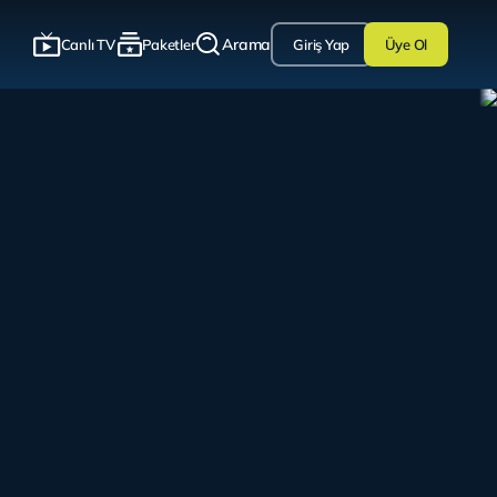
Arama
Canlı TV
Paketler
Giriş Yap
Üye Ol