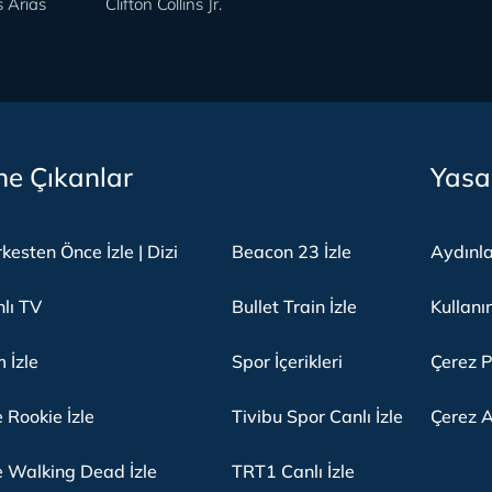
 Arias
Clifton Collins Jr.
e Çıkanlar
Yasa
kesten Önce İzle | Dizi
Beacon 23 İzle
Aydınl
lı TV
Bullet Train İzle
Kullanı
m İzle
Spor İçerikleri
Çerez P
 Rookie İzle
Tivibu Spor Canlı İzle
Çerez A
 Walking Dead İzle
TRT1 Canlı İzle