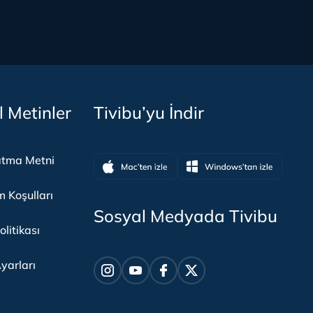
l Metinler
Tivibu’yu İndir
atma Metni
m Koşulları
Sosyal Medyada Tivibu
olitikası
yarları