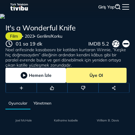
Giriş Yap
It's a Wonderful Knife
Film
2023
Gerilim/Korku
01 sa 19 dk
IMDB 5.2
Noel arifesinde kasabasını bir katilden kurtaran Winnie, “Keşke
hiç doğmasaydım” dileğinin ardından kendini kâbus gibi bir
paralel evrende bulur ve geri dönebilmek için yeniden ortaya
çıkan katille yüzleşmek zorundadır.
Hemen İzle
Üye Ol
Oyuncular
Yönetmen
Joel McHale
Katharine Isabelle
William B. Davis