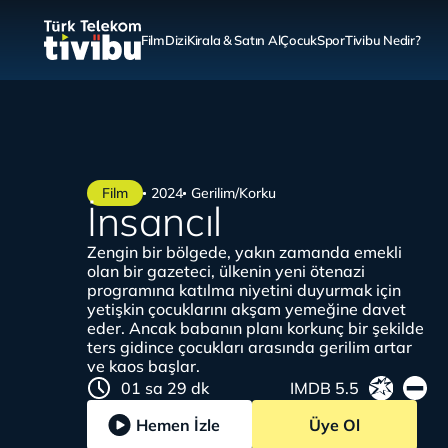
Film
Dizi
Kirala & Satın Al
Çocuk
Spor
Tivibu Nedir?
Film
2024
Gerilim/Korku
İnsancıl
Zengin bir bölgede, yakın zamanda emekli
olan bir gazeteci, ülkenin yeni ötenazi
programına katılma niyetini duyurmak için
yetişkin çocuklarını akşam yemeğine davet
eder. Ancak babanın planı korkunç bir şekilde
ters gidince çocukları arasında gerilim artar
ve kaos başlar.
01 sa 29 dk
IMDB 5.5
Hemen İzle
Üye Ol