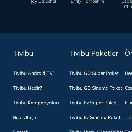
Jay Baruchel
Emily Hampshire
Seba
Cha
Tivibu
Tivibu Paketler
Ön
Tivibu Android TV
Tivibu GO Süper Paket
Her
Tivibu Nedir?
Tivibu GO Sinema Paketi
Can
Tivibu Kampanyaları
Tivibu Ev Süper Paket
Fil
Bize Ulaşın
Tivibu Ev Sinema Paketi
The