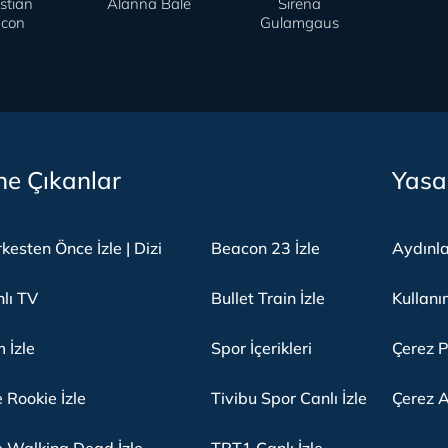
stian
Alanna Bale
Sirena
con
Gulamgaus
e Çıkanlar
Yasa
kesten Önce İzle | Dizi
Beacon 23 İzle
Aydınl
lı TV
Bullet Train İzle
Kullanı
m İzle
Spor İçerikleri
Çerez P
 Rookie İzle
Tivibu Spor Canlı İzle
Çerez A