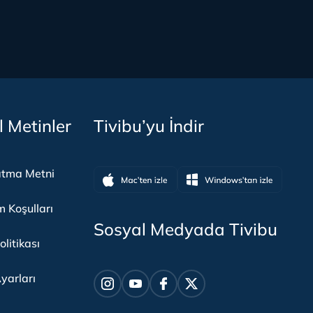
l Metinler
Tivibu’yu İndir
atma Metni
m Koşulları
Sosyal Medyada Tivibu
olitikası
yarları