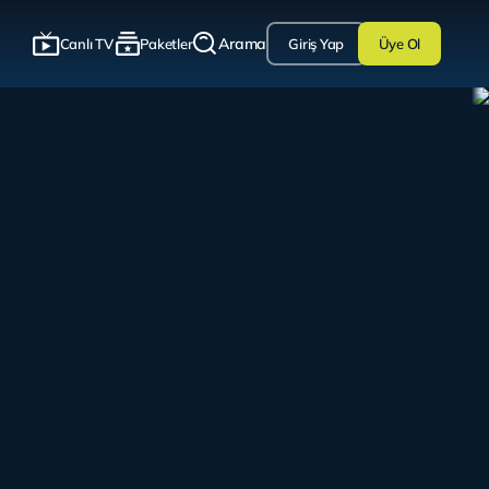
Arama
Canlı TV
Paketler
Giriş Yap
Üye Ol