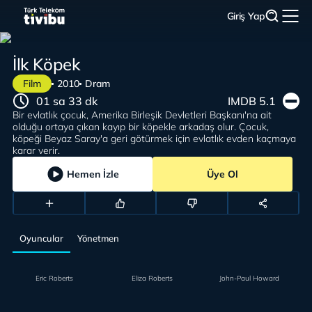
Giriş Yap
İlk Köpek
Film
2010
Dram
01 sa 33 dk
IMDB 5.1
Bir evlatlık çocuk, Amerika Birleşik Devletleri Başkanı'na ait
olduğu ortaya çıkan kayıp bir köpekle arkadaş olur. Çocuk,
köpeği Beyaz Saray'a geri götürmek için evlatlık evden kaçmaya
karar verir.
Hemen İzle
Üye Ol
Oyuncular
Yönetmen
Eric Roberts
Eliza Roberts
John-Paul Howard