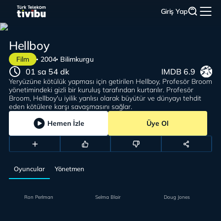
Giriş Yap
Hellboy
Film
2004
Bilimkurgu
01 sa 54 dk
IMDB 6.9
Yeryüzüne kötülük yapması için getirilen Hellboy, Profesör Broom
yönetimindeki gizli bir kuruluş tarafından kurtarılır. Profesör
Broom, Hellboy'u iyilik yanlısı olarak büyütür ve dünyayı tehdit
eden kötülere karşı savaşmasını sağlar.
Hemen İzle
Üye Ol
Oyuncular
Yönetmen
Ron Perlman
Selma Blair
Doug Jones