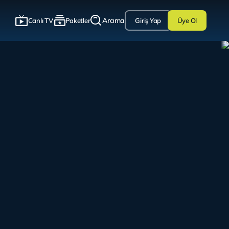
Arama
Canlı TV
Paketler
Giriş Yap
Üye Ol