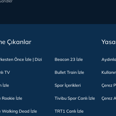
andler
e Çıkanlar
Yasa
kesten Önce İzle | Dizi
Beacon 23 İzle
Aydınl
lı TV
Bullet Train İzle
Kullanı
m İzle
Spor İçerikleri
Çerez P
 Rookie İzle
Tivibu Spor Canlı İzle
Çerez A
 Walking Dead İzle
TRT1 Canlı İzle