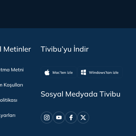
l Metinler
Tivibu’yu İndir
atma Metni
m Koşulları
Sosyal Medyada Tivibu
olitikası
yarları