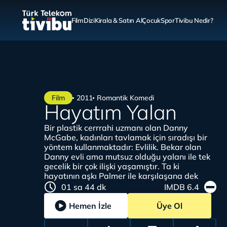
Film
Dizi
Kirala & Satın Al
Çocuk
Spor
Tivibu Nedir?
Film
2011
Romantik Komedi
Hayatım Yalan
Bir plastik cerrrahi uzmanı olan Danny
McGabe, kadınları tavlamak için sıradışı bir
yöntem kullanmaktadır: Evlilik. Bekar olan
Danny evli ama mutsuz olduğu yalanı ile tek
gecelik bir çok ilişki yaşamıştır. Ta ki
hayatının aşkı Palmer ile karşılaşana dek
01 sa 44 dk
IMDB 6.4
Hemen İzle
Üye Ol