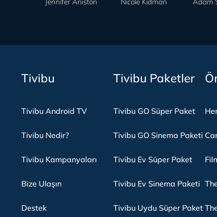
Jennifer Aniston
Nicole Kidman
Adam S
Tivibu
Tivibu Paketler
Ön
Tivibu Android TV
Tivibu GO Süper Paket
Her
Tivibu Nedir?
Tivibu GO Sinema Paketi
Can
Tivibu Kampanyaları
Tivibu Ev Süper Paket
Fil
Bize Ulaşın
Tivibu Ev Sinema Paketi
The
Destek
Tivibu Uydu Süper Paket
The