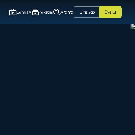
Arama
Canlı TV
Paketler
Giriş Yap
Üye Ol