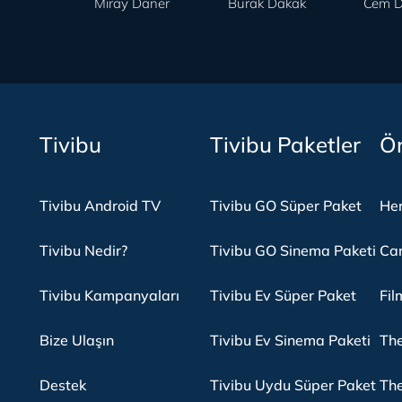
Miray Daner
Burak Dakak
Cem D
Tivibu
Tivibu Paketler
Ön
Tivibu Android TV
Tivibu GO Süper Paket
Her
Tivibu Nedir?
Tivibu GO Sinema Paketi
Can
Tivibu Kampanyaları
Tivibu Ev Süper Paket
Fil
Bize Ulaşın
Tivibu Ev Sinema Paketi
The
Destek
Tivibu Uydu Süper Paket
The