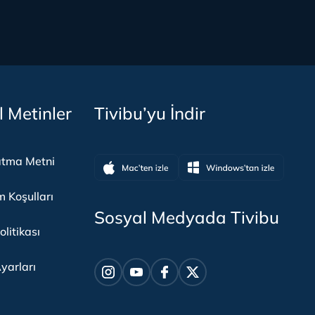
l Metinler
Tivibu’yu İndir
atma Metni
m Koşulları
Sosyal Medyada Tivibu
olitikası
yarları