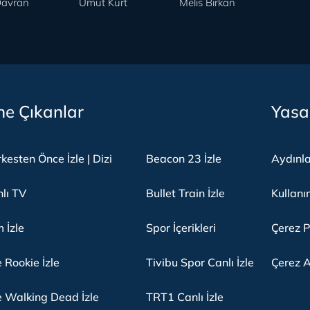
avran
Umut Kurt
Melis Birkan
e Çıkanlar
Yasa
kesten Önce İzle | Dizi
Beacon 23 İzle
Aydınl
lı TV
Bullet Train İzle
Kullanı
m İzle
Spor İçerikleri
Çerez P
 Rookie İzle
Tivibu Spor Canlı İzle
Çerez A
 Walking Dead İzle
TRT1 Canlı İzle