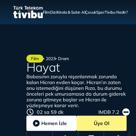
Film
Dizi
Kirala & Satın Al
Çocuk
Spor
Tivibu Nedir?
Film
2023
Dram
Hayat
Babasının zoruyla nişanlanmak zorunda
kalan Hicran evden kaçar. Hicran’ın zaten
onu istemediğini düşünen Rıza, bu durumu
önceleri pek umursamasa da durum giderek
zoruna gitmeye başlar ve Hicran ile
yüzleşmeye karar verir.
02 sa 59 dk
IMDB 7.2
Hemen İzle
Üye Ol