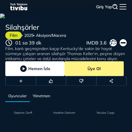
Giriş Yap
Silahşörler
Film
2025
Aksiyon/Macera
01 sa 39 dk
IMDB 3.6
Film, kanlı geçmişinden kaçıp Kentucky'de sakin bir hayat
sürmeye çalışan aranan silahşör Thomas Keller'ın, peşine düşen
intikamcı çeteler ve ödül avcılarıyla mücadelesini konu alıyor.
Hemen İzle
Üye Ol
Oyuncular
Yönetmen
Stephen Dorff
Heather Graham
Nicolas Cage