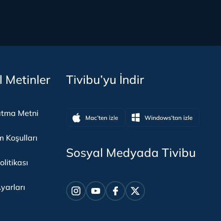
l Metinler
Tivibu’yu İndir
atma Metni
m Koşulları
Sosyal Medyada Tivibu
olitikası
yarları