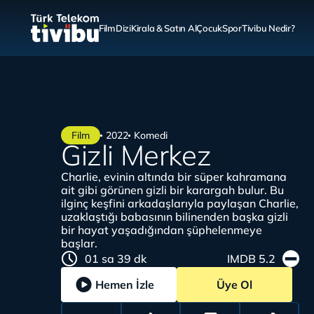
Film
Dizi
Kirala & Satın Al
Çocuk
Spor
Tivibu Nedir?
Film
2022
Komedi
Gizli Merkez
Charlie, evinin altında bir süper kahramana
ait gibi görünen gizli bir karargah bulur. Bu
ilginç keşfini arkadaşlarıyla paylaşan Charlie,
uzaklaştığı babasının bilinenden başka gizli
bir hayat yaşadığından şüphelenmeye
başlar.
01 sa 39 dk
IMDB 5.2
Hemen İzle
Üye Ol