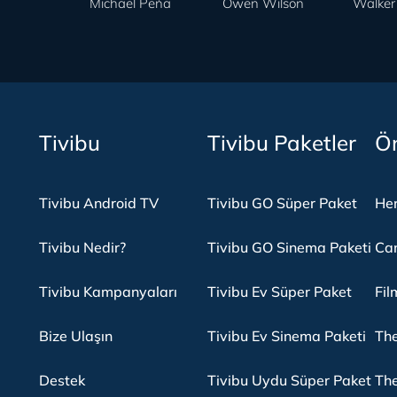
Michael Peńa
Owen Wilson
Walker 
Tivibu
Tivibu Paketler
Ön
Tivibu Android TV
Tivibu GO Süper Paket
Her
Tivibu Nedir?
Tivibu GO Sinema Paketi
Can
Tivibu Kampanyaları
Tivibu Ev Süper Paket
Fil
Bize Ulaşın
Tivibu Ev Sinema Paketi
The
Destek
Tivibu Uydu Süper Paket
The