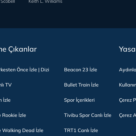
Scobell
Keith L. Williams
e Çıkanlar
Yasa
kesten Önce İzle | Dizi
Beacon 23 İzle
Aydınl
lı TV
Bullet Train İzle
Kullanı
m İzle
Spor İçerikleri
Çerez P
 Rookie İzle
Tivibu Spor Canlı İzle
Çerez A
 Walking Dead İzle
TRT1 Canlı İzle