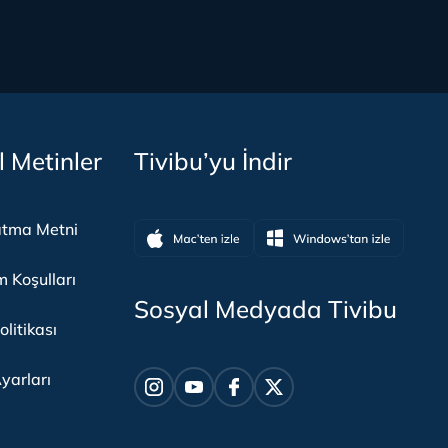
l Metinler
Tivibu’yu İndir
atma Metni
m Koşulları
Sosyal Medyada Tivibu
olitikası
yarları