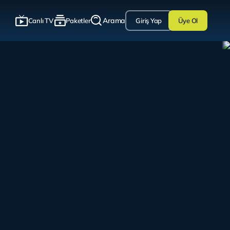
Arama
Canlı TV
Paketler
Giriş Yap
Üye Ol