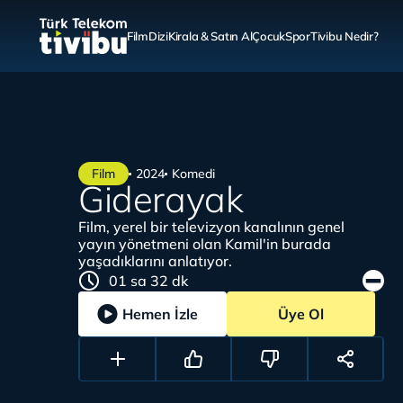
Film
Dizi
Kirala & Satın Al
Çocuk
Spor
Tivibu Nedir?
Film
2024
Komedi
Giderayak
Film, yerel bir televizyon kanalının genel
yayın yönetmeni olan Kamil'in burada
yaşadıklarını anlatıyor.
01 sa 32 dk
Hemen İzle
Üye Ol