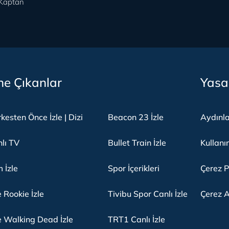
Kaptan
e Çıkanlar
Yasa
kesten Önce İzle | Dizi
Beacon 23 İzle
Aydınl
lı TV
Bullet Train İzle
Kullanı
m İzle
Spor İçerikleri
Çerez P
 Rookie İzle
Tivibu Spor Canlı İzle
Çerez A
 Walking Dead İzle
TRT1 Canlı İzle