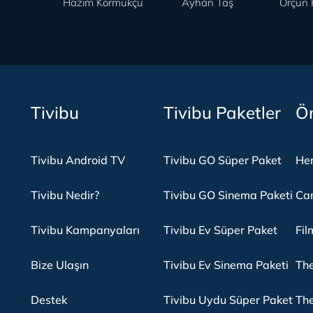
Hazım Körmükçü
Ayhan Taş
Orçun 
Tivibu
Tivibu Paketler
Ön
Tivibu Android TV
Tivibu GO Süper Paket
Her
Tivibu Nedir?
Tivibu GO Sinema Paketi
Can
Tivibu Kampanyaları
Tivibu Ev Süper Paket
Fil
Bize Ulaşın
Tivibu Ev Sinema Paketi
The
Destek
Tivibu Uydu Süper Paket
The