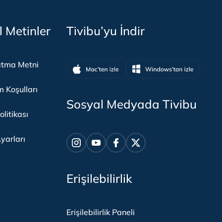
l Metinler
Tivibu’yu İndir
atma Metni
m Koşulları
Sosyal Medyada Tivibu
olitikası
yarları
Erişilebilirlik
Erişilebilirlik Paneli