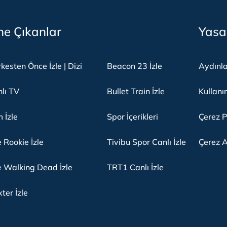
e Çıkanlar
Yasa
kesten Önce İzle | Dizi
Beacon 23 İzle
Aydınl
lı TV
Bullet Train İzle
Kullanı
m İzle
Spor İçerikleri
Çerez P
 Rookie İzle
Tivibu Spor Canlı İzle
Çerez A
 Walking Dead İzle
TRT1 Canlı İzle
ter İzle