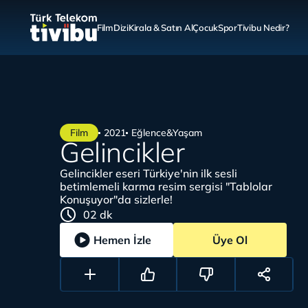
Film
Dizi
Kirala & Satın Al
Çocuk
Spor
Tivibu Nedir?
Film
2021
Eğlence&Yaşam
Gelincikler
Gelincikler eseri Türkiye'nin ilk sesli
betimlemeli karma resim sergisi "Tablolar
Konuşuyor"da sizlerle!
02 dk
Hemen İzle
Üye Ol