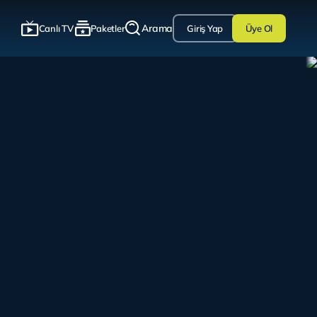
Arama
Canlı TV
Paketler
Giriş Yap
Üye Ol