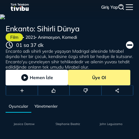
Giriş Yap
Enkanto: Sihirli Dünya
Film
2021
Animasyon, Komedi
01 sa 37 dk
Encanto adlı sihirli yerde yaşayan Madrigal ailesinde Mirabel
dışında her bir çocuk, kendisine özgü sihirli bir hediye ile kutsanır.
Encanto'yu çevreleyen sihir tehlikededir ve ailenin yuvası tehdit
edildiğinde onların tek umudu Mirabel olur.
Hemen İzle
Üye Ol
Oyuncular
Yönetmenler
Jessica Darrow
Stephanie Beatriz
John Leguizamo