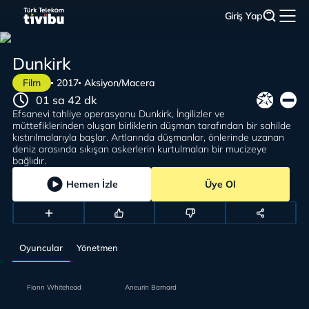
Giriş Yap
Dunkirk
Film
2017
Aksiyon/Macera
01 sa 42 dk
Efsanevi tahliye operasyonu Dunkirk, İngilizler ve
müttefiklerinden oluşan birliklerin düşman tarafından bir sahilde
kıstırılmalarıyla başlar. Artlarında düşmanlar, önlerinde uzanan
deniz arasında sıkışan askerlerin kurtulmaları bir mucizeye
bağlıdır.
Hemen İzle
Üye Ol
Oyuncular
Yönetmen
Fionn Whitehead
Aneurin Barnard